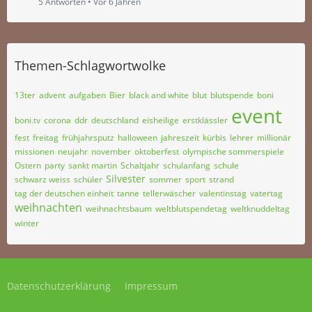
5 Antworten
Vor 6 Jahren
Themen-Schlagwortwolke
13ter
advent
aufgaben
Bier
black and white
blut
blutspende
boni
event
boni.tv
corona
ddr
deutschland
eisheilige
erstklässler
fest
freitag
frühjahrsputz
halloween
jahreszeit
kürbis
lehrer
millionär
missionen
neujahr
november
oktoberfest
olympische sommerspiele
Ostern
party
sankt martin
Schaltjahr
schulanfang
schule
Silvester
schwarz weiss
schüler
sommer
sport
strand
tag der deutschen einheit
tanne
tellerwäscher
valentinstag
vatertag
weihnachten
weihnachtsbaum
weltblutspendetag
weltknuddeltag
winter
Datenschutzerklärung
Impressum