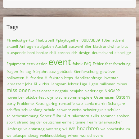
Tags
#freelustigertto
#habtspaß
#playtogether
0BB73B39
13ter
advent
aktuell
Anfragen
aufgaben
Ausfall
auswahl
Bier
black and white
blut
blutspende
boni
boni.tv
chili
corona
ddr
design
deutschland
eisheilige
event
Equipment
erstklässler
fabrik
FAQ
Fehler
fest
forschung
fragen
freitag
frühjahrsputz
gebäude
Genforschung
gewürze
halloween
Hilfevideo
Hilfskisten
https
Händleranfrage
Inventar
jahreszeit
Jobs
KI
kürbis
Langsam
lehrer
Liga
Ligen
millionär
minus
missionen
missionszeit
negativ
neujahr
niederlage
NNGAPP
Ostern
november
oktoberfest
olympische sommerspiele
Osterhasen
party
Probleme
Rettungsring
rohstoffe
salz
sankt martin
Schaltjahr
schiffxp
schulanfang
schule
schwarz weiss
schwierigkeit
schüler
Silvester
selbstbestimmung
Server
silvestern
skills
sommer
spalten
sport
strand
tag der deutschen einheit
tanne
Team
tellerwäscher
weihnachten
Umfrage
valentinstag
vatertag
w1
weihnachtsbaum
weltblutspendetag
weltknuddeltag
winter
wunschevent