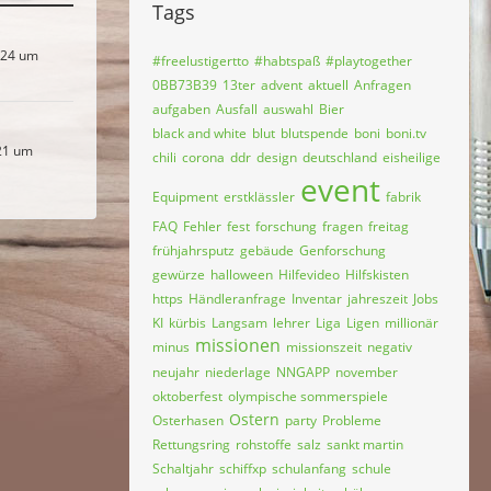
Tags
024 um
#freelustigertto
#habtspaß
#playtogether
0BB73B39
13ter
advent
aktuell
Anfragen
aufgaben
Ausfall
auswahl
Bier
black and white
blut
blutspende
boni
boni.tv
21 um
chili
corona
ddr
design
deutschland
eisheilige
event
Equipment
erstklässler
fabrik
FAQ
Fehler
fest
forschung
fragen
freitag
frühjahrsputz
gebäude
Genforschung
gewürze
halloween
Hilfevideo
Hilfskisten
https
Händleranfrage
Inventar
jahreszeit
Jobs
KI
kürbis
Langsam
lehrer
Liga
Ligen
millionär
missionen
minus
missionszeit
negativ
neujahr
niederlage
NNGAPP
november
oktoberfest
olympische sommerspiele
Ostern
Osterhasen
party
Probleme
Rettungsring
rohstoffe
salz
sankt martin
Schaltjahr
schiffxp
schulanfang
schule