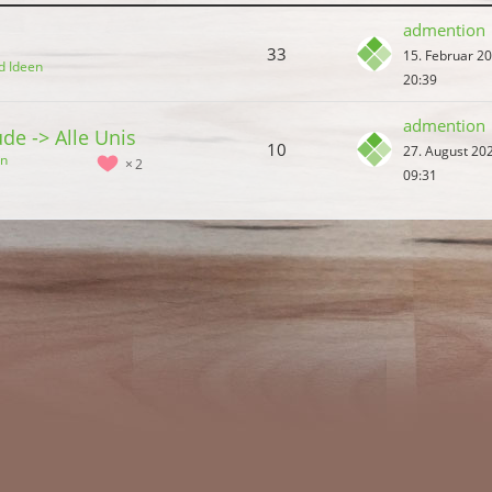
admention
33
15. Februar 2
d Ideen
20:39
admention
de -> Alle Unis
10
27. August 20
en
2
09:31