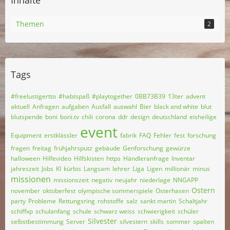
Inhalte
Themen
2
Tags
#freelustigertto
#habtspaß
#playtogether
0BB73B39
13ter
advent
aktuell
Anfragen
aufgaben
Ausfall
auswahl
Bier
black and white
blut
blutspende
boni
boni.tv
chili
corona
ddr
design
deutschland
eisheilige
event
Equipment
erstklässler
fabrik
FAQ
Fehler
fest
forschung
fragen
freitag
frühjahrsputz
gebäude
Genforschung
gewürze
halloween
Hilfevideo
Hilfskisten
https
Händleranfrage
Inventar
jahreszeit
Jobs
KI
kürbis
Langsam
lehrer
Liga
Ligen
millionär
minus
missionen
missionszeit
negativ
neujahr
niederlage
NNGAPP
Ostern
november
oktoberfest
olympische sommerspiele
Osterhasen
party
Probleme
Rettungsring
rohstoffe
salz
sankt martin
Schaltjahr
schiffxp
schulanfang
schule
schwarz weiss
schwierigkeit
schüler
Silvester
selbstbestimmung
Server
silvestern
skills
sommer
spalten