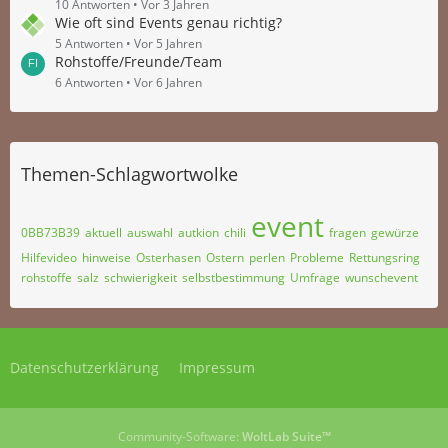
10 Antworten
Vor 3 Jahren
Wie oft sind Events genau richtig?
5 Antworten
Vor 5 Jahren
Rohstoffe/Freunde/Team
6 Antworten
Vor 6 Jahren
Themen-Schlagwortwolke
event
0BB73B39
aktuell
auswahl
autkion
chili
fragen
gewürze
Hilfevideo
hinweise
Osterhasen
Ostern
perlen
Probleme
Rettungsring
rohstoffe
salz
schwierigkeit
selbstbestimmung
Umfrage
wunschevent
Datenschutzerklärung
Impressum
Community-Software:
WoltLab Suite™