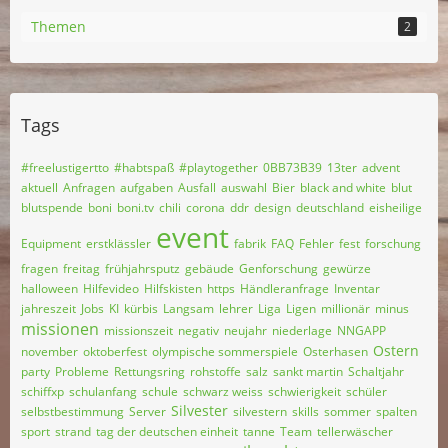
Themen
2
Tags
#freelustigertto
#habtspaß
#playtogether
0BB73B39
13ter
advent
aktuell
Anfragen
aufgaben
Ausfall
auswahl
Bier
black and white
blut
blutspende
boni
boni.tv
chili
corona
ddr
design
deutschland
eisheilige
event
Equipment
erstklässler
fabrik
FAQ
Fehler
fest
forschung
fragen
freitag
frühjahrsputz
gebäude
Genforschung
gewürze
halloween
Hilfevideo
Hilfskisten
https
Händleranfrage
Inventar
jahreszeit
Jobs
KI
kürbis
Langsam
lehrer
Liga
Ligen
millionär
minus
missionen
missionszeit
negativ
neujahr
niederlage
NNGAPP
Ostern
november
oktoberfest
olympische sommerspiele
Osterhasen
party
Probleme
Rettungsring
rohstoffe
salz
sankt martin
Schaltjahr
schiffxp
schulanfang
schule
schwarz weiss
schwierigkeit
schüler
Silvester
selbstbestimmung
Server
silvestern
skills
sommer
spalten
sport
strand
tag der deutschen einheit
tanne
Team
tellerwäscher