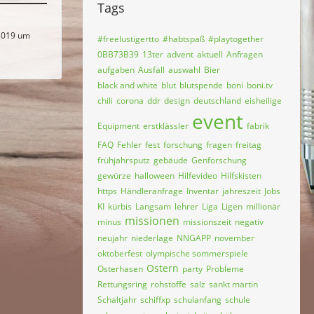
Tags
2019 um
#freelustigertto
#habtspaß
#playtogether
0BB73B39
13ter
advent
aktuell
Anfragen
aufgaben
Ausfall
auswahl
Bier
black and white
blut
blutspende
boni
boni.tv
chili
corona
ddr
design
deutschland
eisheilige
event
Equipment
erstklässler
fabrik
FAQ
Fehler
fest
forschung
fragen
freitag
frühjahrsputz
gebäude
Genforschung
gewürze
halloween
Hilfevideo
Hilfskisten
https
Händleranfrage
Inventar
jahreszeit
Jobs
KI
kürbis
Langsam
lehrer
Liga
Ligen
millionär
missionen
minus
missionszeit
negativ
neujahr
niederlage
NNGAPP
november
oktoberfest
olympische sommerspiele
Ostern
Osterhasen
party
Probleme
Rettungsring
rohstoffe
salz
sankt martin
Schaltjahr
schiffxp
schulanfang
schule