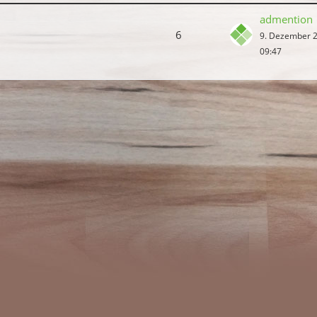
admention
6
9. Dezember 
09:47