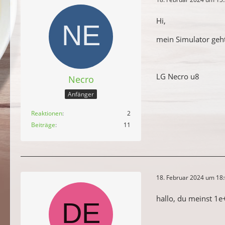
Hi,
mein Simulator geht
LG Necro u8
Necro
Anfänger
Reaktionen
2
Beiträge
11
18. Februar 2024 um 18
hallo, du meinst 1e