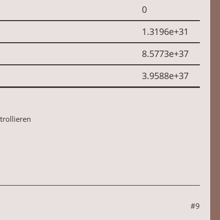
0
1.3196e+31
8.5773e+37
3.9588e+37
trollieren
#9