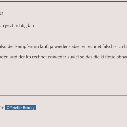
:21
h jetzt richtig bin
also der kampf-simu läuft ja wieder - aber er rechnet falsch - ic
nden und der kb rechnet entweder zuviel so das die ki flotte abhau
:49
Offizieller Beitrag