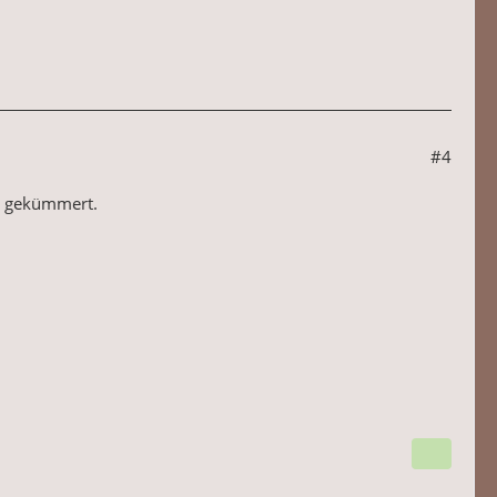
#4
um gekümmert.