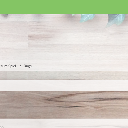
 zum Spiel
Bugs
:32