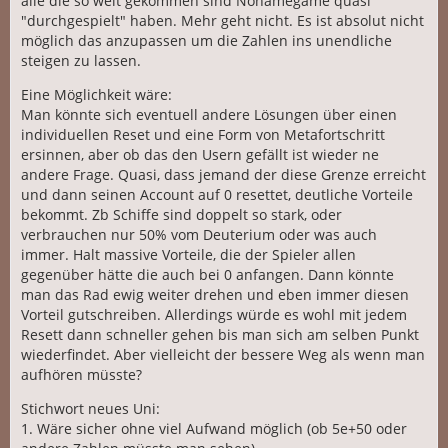
alle die so weit gekommen sind Nonamegame quasi
"durchgespielt" haben. Mehr geht nicht. Es ist absolut nicht
möglich das anzupassen um die Zahlen ins unendliche
steigen zu lassen.
Eine Möglichkeit wäre:
Man könnte sich eventuell andere Lösungen über einen
individuellen Reset und eine Form von Metafortschritt
ersinnen, aber ob das den Usern gefällt ist wieder ne
andere Frage. Quasi, dass jemand der diese Grenze erreicht
und dann seinen Account auf 0 resettet, deutliche Vorteile
bekommt. Zb Schiffe sind doppelt so stark, oder
verbrauchen nur 50% vom Deuterium oder was auch
immer. Halt massive Vorteile, die der Spieler allen
gegenüber hätte die auch bei 0 anfangen. Dann könnte
man das Rad ewig weiter drehen und eben immer diesen
Vorteil gutschreiben. Allerdings würde es wohl mit jedem
Resett dann schneller gehen bis man sich am selben Punkt
wiederfindet. Aber vielleicht der bessere Weg als wenn man
aufhören müsste?
Stichwort neues Uni:
1. Wäre sicher ohne viel Aufwand möglich (ob 5e+50 oder