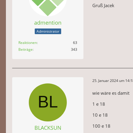
Gruß Jacek
admention
Administrator
Reaktionen
63
Beiträge
343
25. Januar 2024 um 14:1
wie wäre es damit
1 e 18
10 e 18
100 e 18
BLACKSUN