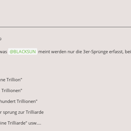
9
 was
BLACKSUN
meint werden nur die 3er-Sprünge erfasst, be
ne Trillion"
Trillionen"
undert Trillionen"
sprung zur Trilliarde
ne Trilliarde" usw....