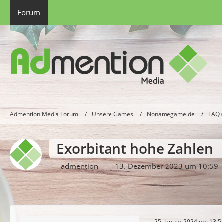
Forum
Admention Media Forum
Unsere Games
Nonamegame.de
FAQ 
Exorbitant hohe Zahlen
admention
13. Dezember 2023 um 10:59
25. Januar 2024 um 13:5