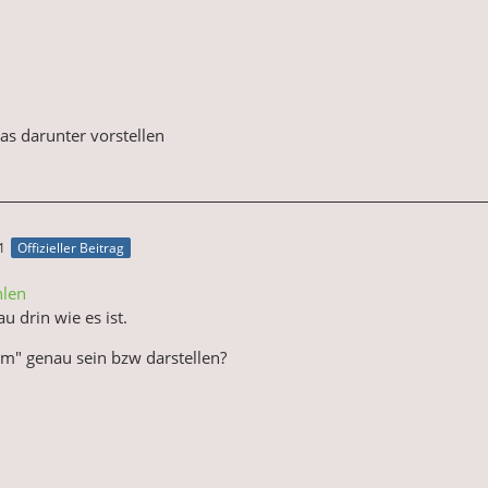
s darunter vorstellen
1
Offizieller Beitrag
hlen
u drin wie es ist.
em" genau sein bzw darstellen?