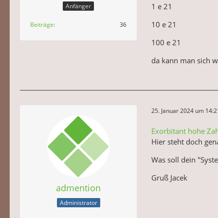
1 e 21
Anfänger
10 e 21
Beiträge
36
100 e 21
da kann man sich wa
25. Januar 2024 um 14:2
Exorbitant hohe Za
Hier steht doch gena
Was soll dein "Syst
Gruß Jacek
admention
Administrator