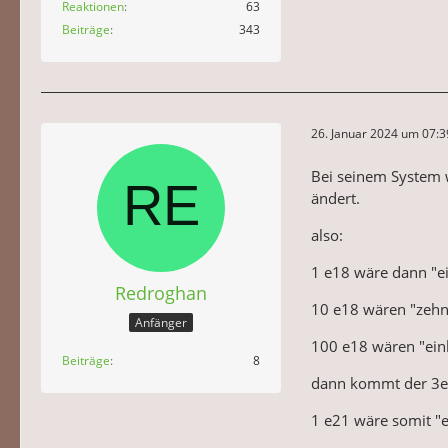
Reaktionen
63
Beiträge
343
26. Januar 2024 um 07:3
Bei seinem System
ändert.
also:
1 e18 wäre dann "ei
Redroghan
10 e18 wären "zehn 
Anfänger
100 e18 wären "einh
Beiträge
8
dann kommt der 3er 
1 e21 wäre somit "ei