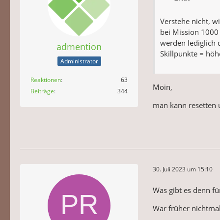
Verstehe nicht, w
bei Mission 1000
werden lediglich 
admention
Skillpunkte = höh
Administrator
Reaktionen
63
Moin,
Beiträge
344
man kann resetten u
30. Juli 2023 um 15:10
Was gibt es denn fü
War früher nichtma