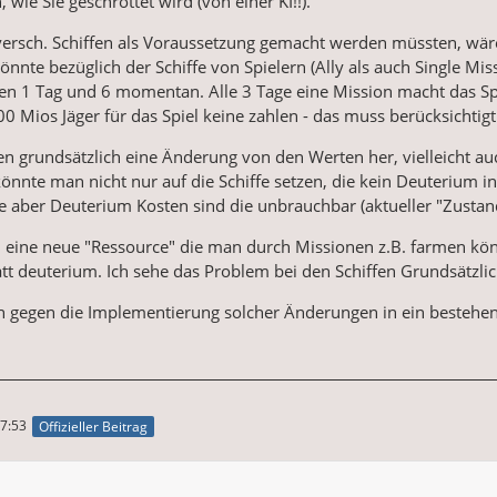
ie Sie geschrottet wird (von einer KI!!).
versch. Schiffen als Voraussetzung gemacht werden müssten, wär
könnte bezüglich der Schiffe von Spielern (Ally als auch Single Mis
hen 1 Tag und 6 momentan. Alle 3 Tage eine Mission macht das Spi
0 Mios Jäger für das Spiel keine zahlen - das muss berücksichtig
ten grundsätzlich eine Änderung von den Werten her, vielleicht auc
 könnte man nicht nur auf die Schiffe setzen, die kein Deuterium in
se aber Deuterium Kosten sind die unbrauchbar (aktueller "Zustan
 eine neue "Ressource" die man durch Missionen z.B. farmen könn
att deuterium. Ich sehe das Problem bei den Schiffen Grundsätzl
ch gegen die Implementierung solcher Änderungen in ein bestehe
7:53
Offizieller Beitrag