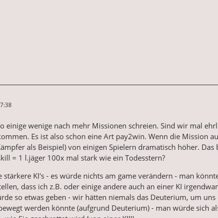
7:38
so einige wenige nach mehr Missionen schreien. Sind wir mal ehrl
ommen. Es ist also schon eine Art pay2win. Wenn die Mission au
s (Kämpfer als Beispiel) von einigen Spielern dramatisch höher. D
ill = 1 l.jäger 100x mal stark wie ein Todesstern?
 stärkere KI's - es würde nichts am game verändern - man könnt
tellen, dass ich z.B. oder einige andere auch an einer KI irgendw
 so etwas geben - wir hätten niemals das Deuterium, um uns eine
ewegt werden könnte (aufgrund Deuterium) - man würde sich also