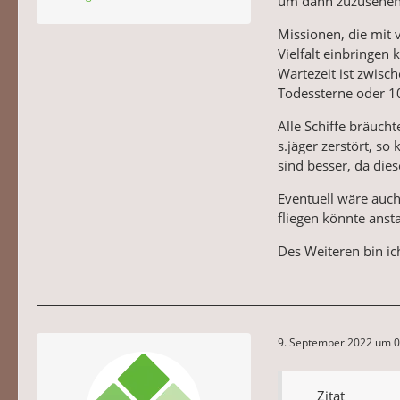
um dann zuzusehen, w
Missionen, die mit 
Vielfalt einbringen 
Wartezeit ist zwisc
Todessterne oder 10
Alle Schiffe bräuch
s.jäger zerstört, so
sind besser, da die
Eventuell wäre auch
fliegen könnte anst
Des Weiteren bin i
9. September 2022 um 0
Zitat