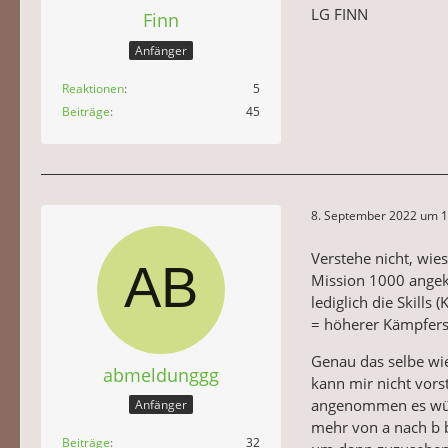
LG FINN
Finn
Anfänger
Reaktionen
5
Beiträge
45
8. September 2022 um 1
Verstehe nicht, wie
Mission 1000 angek
lediglich die Skill
= höherer Kämpfersk
Genau das selbe wie
abmeldunggg
kann mir nicht vors
angenommen es würde
Anfänger
mehr von a nach b b
Beiträge
32