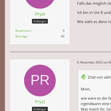
Falls das möglich is
Ich bin in Uni 8 un
Pryzt
Wie sieht es denn i
Anfänger
Reaktionen
3
Beiträge
43
6. November 2023 um 0
Zitat von ad
Moin,
wie wäre es die N
Pryzt
irgendwann eine U
Was meint ihr, hät
Anfänger